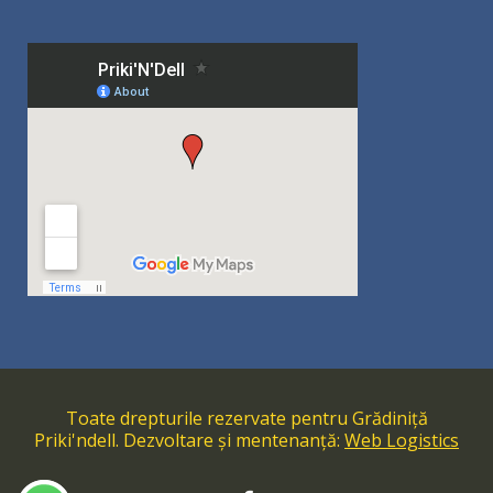
Toate drepturile rezervate pentru Grădiniță
Priki'ndell. Dezvoltare și mentenanță:
Web Logistics