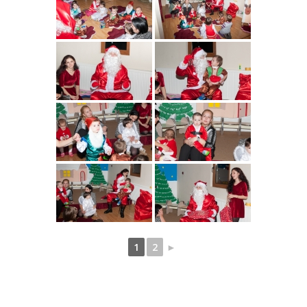
1
2
►