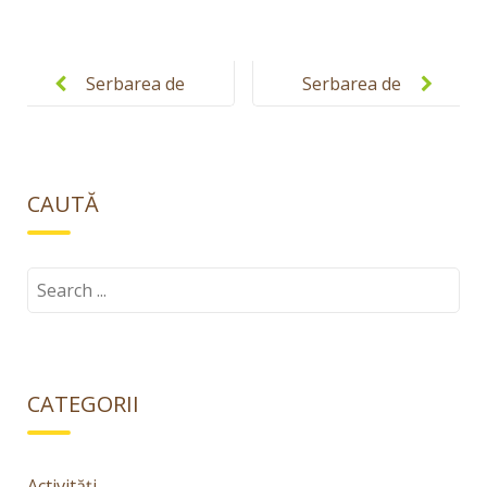
Post
navigation
Serbarea de
Serbarea de
Craciun 2014
Craciun 2014
– grupa
in imagini –
Litere
grupa
CAUTĂ
Prikindell
Search
for:
CATEGORII
Activități