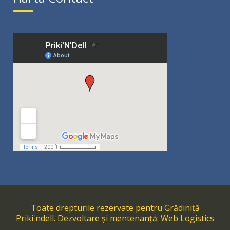
Toate drepturile rezervate pentru Grădiniță
Priki'ndell. Dezvoltare și mentenanță:
Web Logistics