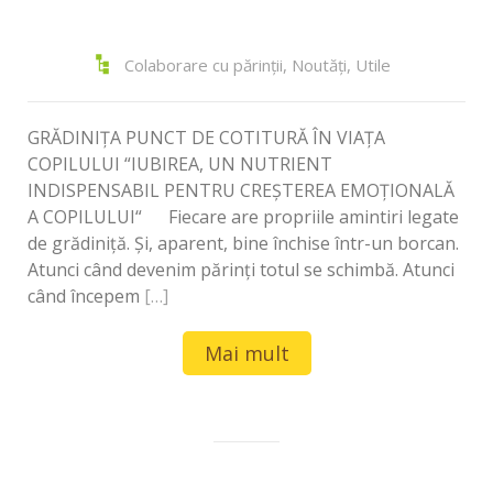
Colaborare cu părinții
,
Noutăți
,
Utile
GRĂDINIȚA PUNCT DE COTITURĂ ÎN VIAȚA
COPILULUI “IUBIREA, UN NUTRIENT
INDISPENSABIL PENTRU CREŞTEREA EMOŢIONALĂ
A COPILULUI“ Fiecare are propriile amintiri legate
de grădiniță. Şi, aparent, bine închise într-un borcan.
Atunci când devenim părinți totul se schimbă. Atunci
când începem
[…]
Mai mult