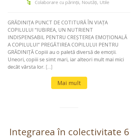
Colaborare cu părinții
,
Noutăți
,
Utile
GRĂDINIȚA PUNCT DE COTITURĂ ÎN VIAȚA
COPILULUI “IUBIREA, UN NUTRIENT
INDISPENSABIL PENTRU CREŞTEREA EMOŢIONALĂ
A COPILULUI“ PREGĂTIREA COPILULUI PENTRU
GRĂDINIȚĂ Copiii au o paletă diversă de emoții.
Uneori, copiii se simt mari, iar alteori mult mai mici
decât vârsta lor.
[…]
Mai mult
Integrarea în colectivitate 6