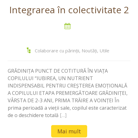
Integrarea în colectivitate 2
Colaborare cu părinții
,
Noutăți
,
Utile
GRĂDINIȚA PUNCT DE COTITURĂ ÎN VIAȚA
COPILULUI “IUBIREA, UN NUTRIENT
INDISPENSABIL PENTRU CREŞTEREA EMOŢIONALĂ
A COPILULUI ETAPA PREMERGĂTOARE GRĂDINIŢEI,
VÂRSTA DE 2-3 ANI, PRIMA TRĂIRE A VOINȚEI În
prima perioadă a vieții sale, copilul este caracterizat
de o deschidere totală
[…]
Mai mult