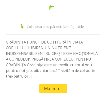
Colaborare cu părinții
,
Noutăți
,
Utile
GRĂDINIȚA PUNCT DE COTITURĂ ÎN VIAȚA
COPILULUI “IUBIREA, UN NUTRIENT
INDISPENSABIL PENTRU CREŞTEREA EMOŢIONALĂ
A COPILULUI“ PREGĂTIREA COPILULUI PENTRU
GRĂDINIȚĂ Grădinița este un mediu cu totul nou
pentru noi și copii, chiar dacă îl vizităm de cel puțin
trei-patru ori,
[…]
Mai mult