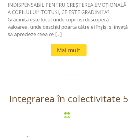
INDISPENSABIL PENTRU CREŞTEREA EMOŢIONALĂ
A COPILULUI“ TOTUȘI, CE ESTE GRĂDINIȚA?
Grădiniţa este locul unde copiii își descoperă
valoarea, unde deschid poarta către ei înșiși și învață
să aprecieze ceea ce
[…]
Mai mult
Integrarea în colectivitate 5