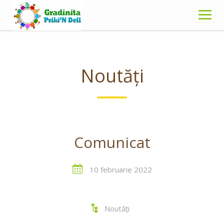
Skip
to
content
Noutăți
Comunicat
10 februarie 2022
Noutăți