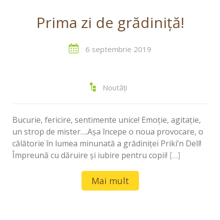
Prima zi de grădiniță!
6 septembrie 2019
Noutăți
Bucurie, fericire, sentimente unice! Emoție, agitație,
un strop de mister….Așa începe o noua provocare, o
călătorie în lumea minunată a grădiniței Priki’n Dell!
Împreună cu dăruire și iubire pentru copii!
[…]
Mai mult