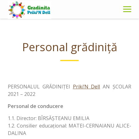
Skip
to
content
Personal grădiniţă
PERSONALUL GRĂDINIȚEI
Priki’N Dell
AN ŞCOLAR
2021 – 2022
Personal de conducere
1.1. Director: BÎRSĂŞTEANU EMILIA
1.2. Consilier educațional: MATEI-CERNAIANU ALICE-
DALINA