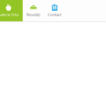
alerie foto
Noutăți
Contact