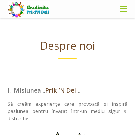
Skip
to
content
Despre noi
I. Misiunea „
Priki’N Dell
„
Să creăm experiențe care provoacă și inspiră
pasiunea pentru învățat într-un mediu sigur și
distractiv.