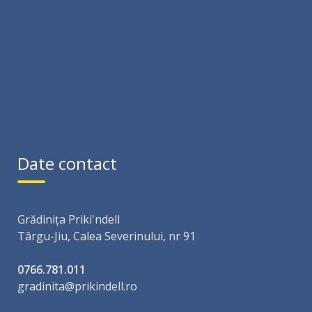
Date contact
Grădinița Priki'ndell
Târgu-Jiu, Calea Severinului, nr 91
0766.781.011
gradinita@prikindell.ro