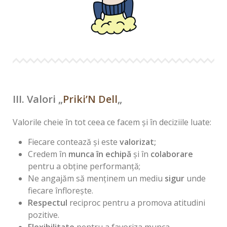
III. Valori
„
Priki’N Dell
„
Valorile cheie în tot ceea ce facem și în deciziile luate:
Fiecare contează și este
valorizat;
Credem în
munca în echipă
și în
colaborare
pentru a obține performanță;
Ne angajăm să menținem un mediu
sigur
unde
fiecare înflorește.
Respectul
reciproc pentru a promova atitudini
pozitive.