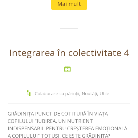
Mai mult
Integrarea în colectivitate 4
Colaborare cu părinții
,
Noutăți
,
Utile
GRĂDINIȚA PUNCT DE COTITURĂ ÎN VIAȚA
COPILULUI “IUBIREA, UN NUTRIENT
INDISPENSABIL PENTRU CREŞTEREA EMOŢIONALĂ
A COPILULUI“ TOTUȘI, CE ESTE GRĂDINIȚA?