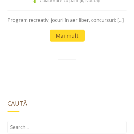
Colaborare cu părinții
,
Noutăți
Program recreativ, jocuri în aer liber, concursuri:
[…]
Mai mult
CAUTĂ
Search
for: