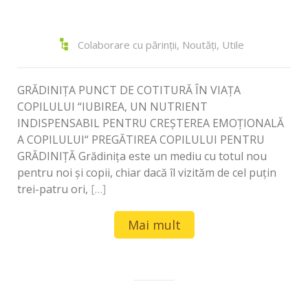
Colaborare cu părinții
,
Noutăți
,
Utile
GRĂDINIȚA PUNCT DE COTITURĂ ÎN VIAȚA
COPILULUI “IUBIREA, UN NUTRIENT
INDISPENSABIL PENTRU CREŞTEREA EMOŢIONALĂ
A COPILULUI“ PREGĂTIREA COPILULUI PENTRU
GRĂDINIȚĂ Grădinița este un mediu cu totul nou
pentru noi și copii, chiar dacă îl vizităm de cel puțin
trei-patru ori,
[…]
Mai mult