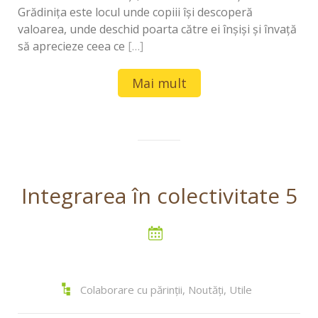
Grădiniţa este locul unde copiii își descoperă
valoarea, unde deschid poarta către ei înșiși și învață
să aprecieze ceea ce
[…]
Mai mult
Integrarea în colectivitate 5
Colaborare cu părinții
,
Noutăți
,
Utile