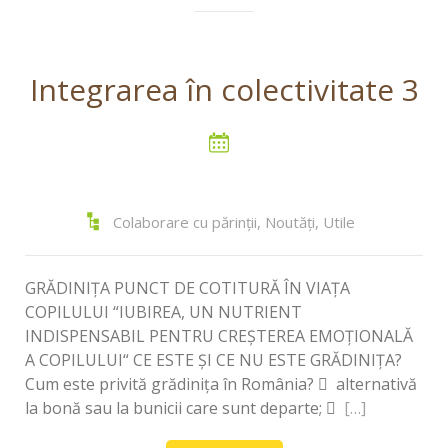
Integrarea în colectivitate 3
Colaborare cu părinții
,
Noutăți
,
Utile
GRĂDINIȚA PUNCT DE COTITURĂ ÎN VIAȚA
COPILULUI “IUBIREA, UN NUTRIENT
INDISPENSABIL PENTRU CREŞTEREA EMOŢIONALĂ
A COPILULUI“ CE ESTE ŞI CE NU ESTE GRĂDINIŢA?
Cum este privită grădiniţa în România?  alternativă
la bonă sau la bunicii care sunt departe; 
[…]