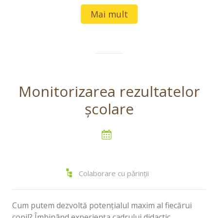
Mai mult
Monitorizarea rezultatelor
şcolare
Colaborare cu părinții
Cum putem dezvoltă potenţialul maxim al fiecărui
copil? Îmbinând experienţa cadrului didactic,