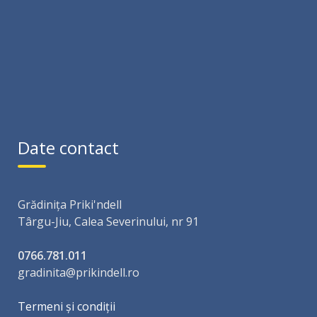
Date contact
Grădinița Priki'ndell
Târgu-Jiu, Calea Severinului, nr 91
0766.781.011
gradinita@prikindell.ro
Termeni și condiții