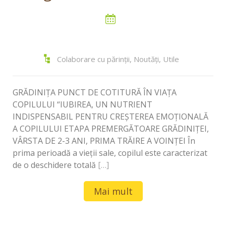
Colaborare cu părinții
,
Noutăți
,
Utile
GRĂDINIȚA PUNCT DE COTITURĂ ÎN VIAȚA
COPILULUI “IUBIREA, UN NUTRIENT
INDISPENSABIL PENTRU CREŞTEREA EMOŢIONALĂ
A COPILULUI ETAPA PREMERGĂTOARE GRĂDINIŢEI,
VÂRSTA DE 2-3 ANI, PRIMA TRĂIRE A VOINȚEI În
prima perioadă a vieții sale, copilul este caracterizat
de o deschidere totală
[…]
Mai mult