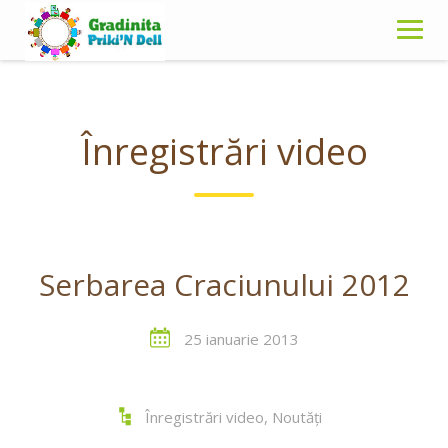
Skip
to
content
Înregistrări video
Serbarea Craciunului 2012
25 ianuarie 2013
Înregistrări video
,
Noutăți