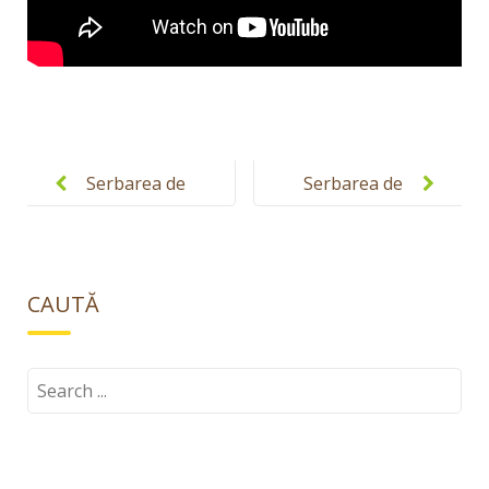
Post
navigation
Serbarea de
Serbarea de
Craciun 2014
Craciun 2014
– grupa
– grupa
Curcubeu
Prikindell
CAUTĂ
Search
for: