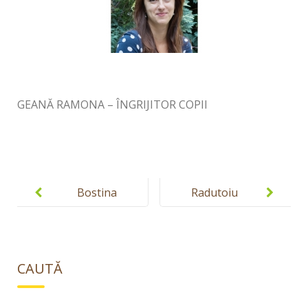
GEANĂ RAMONA – ÎNGRIJITOR COPII
Post
navigation
Bostina
Radutoiu
Vasile
Monica
CAUTĂ