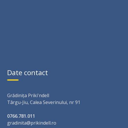
Date contact
Grădinița Priki'ndell
Târgu-Jiu, Calea Severinului, nr 91
0766.781.011
gradinita@prikindell.ro