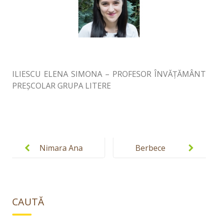
ILIESCU ELENA SIMONA – PROFESOR ÎNVĂȚĂMÂNT
PREȘCOLAR GRUPA LITERE
Post
navigation
Nimara Ana
Berbece
Maria
Andreea
Roxana
Larisa
CAUTĂ