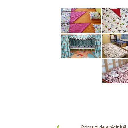
Post
navigation
Prima zi de grădiniță!