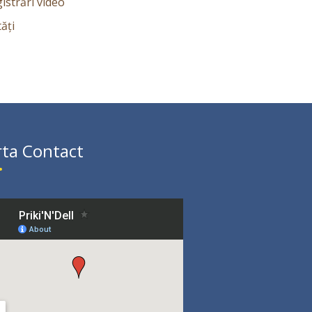
istrări video
ăți
ta Contact