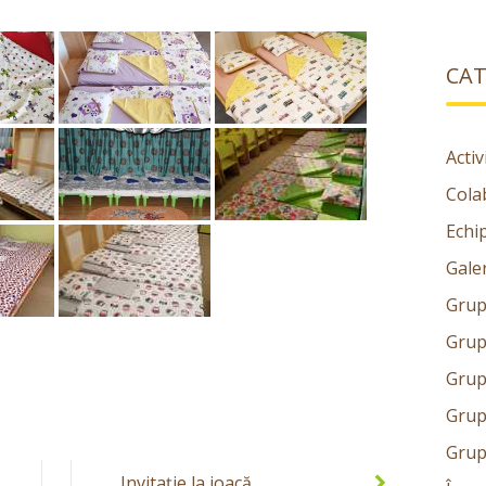
CAT
Activ
Colab
Echi
Gale
Grup
Grup
Grup
Grup
Grup
Invitaţie la joacă