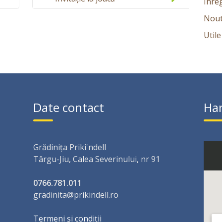
Înreg
Nout
Utile
Date contact
Har
Grădinița Priki'ndell
Târgu-Jiu, Calea Severinului, nr 91
0766.781.011
gradinita@prikindell.ro
Termeni și condiții