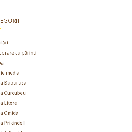
EGORII
ități
orare cu părinții
pa
rie media
a Buburuza
a Curcubeu
a Litere
a Omida
a Prikindell