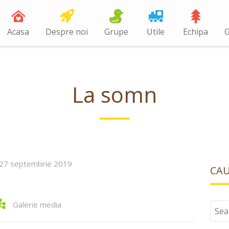
Acasa
Despre noi
Grupe
Utile
Echipa
G
La somn
27 septembrie 2019
CA
Galerie media
Sear
for: