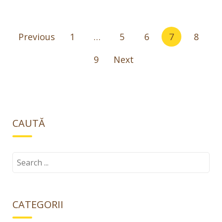
Paginație
Previous
1
…
5
6
7
8
articole
9
Next
CAUTĂ
Search
for:
CATEGORII