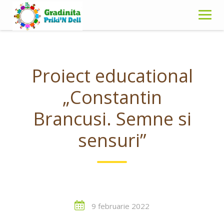
Skip
to
content
Proiect educational
„Constantin
Brancusi. Semne si
sensuri”
9 februarie 2022